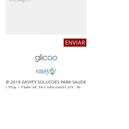
ENVIAR
© 2018 EASYFY SOLUCOES PARA SAUDE
LTDA | CNPJ:
26.262.065
/0001-07 , IE:
003023932.00-42
| Rua Dener Cunha
Peixoto, 11 / 816 | Belo Horizonte -
Minas Gerais | CEP:
30.575-817